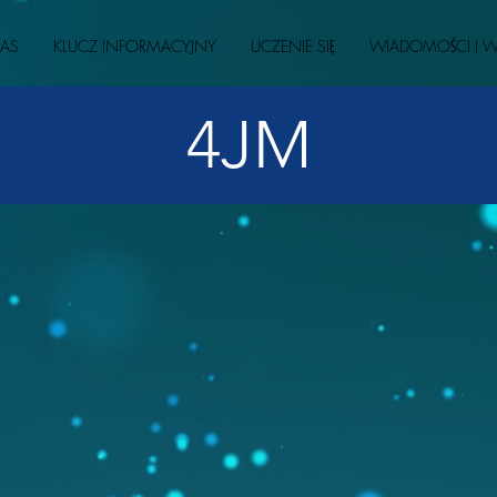
AS
KLUCZ INFORMACYJNY
UCZENIE SIĘ
WIADOMOŚCI I W
4JM