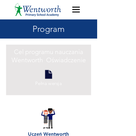
Program
Cel programu nauczania
Wentworth Oświadczenie
Pełna wersja
Uczeń Wentworth