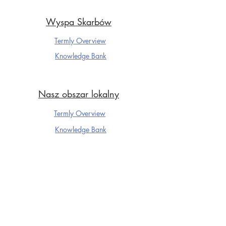
Wyspa Skarbów
Termly Overview
Knowledge Ba
nk
Nasz obszar lokalny
Termly Overview
Knowledge Ba
nk
Klub piłkarski Dartford
Termly Overview
Knowledge Ba
nk