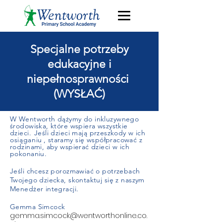
Specjalne potrzeby
edukacyjne i
niepełnosprawności
(WYSŁAĆ)
W Wentworth dążymy do inkluzywnego
środowiska, które wspiera wszystkie
dzieci.
Jeśli dzieci mają przeszkody w ich
osiąganiu
, staramy się współpracować z
rodzinami, aby wspierać dzieci w ich
pokonaniu.
Jeśli chcesz porozmawiać o potrzebach
Twojego dziecka, skontaktuj się z naszym
Menedżer integracji.
Gemma Simcock
gemma.simcock@wentworthonline.co.