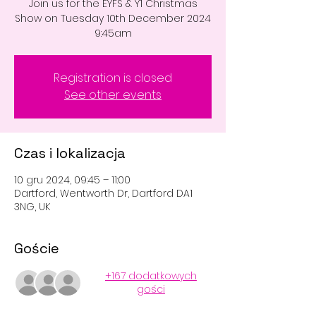
Join us for the EYFS & Y1 Christmas
Show on Tuesday 10th December 2024
9:45am
Registration is closed
See other events
Czas i lokalizacja
10 gru 2024, 09:45 – 11:00
Dartford, Wentworth Dr, Dartford DA1
3NG, UK
Goście
+167 dodatkowych
gości