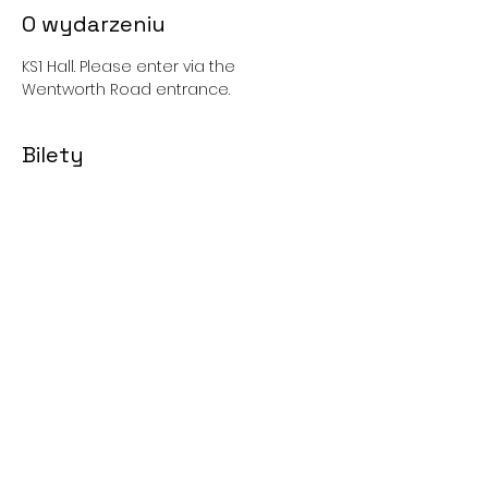
O wydarzeniu
KS1 Hall. Please enter via the 
Wentworth Road entrance. 
Bilety
Wyprzedane
Cena
0,00 GBP
Udostępnij to wydarzenie