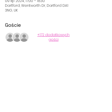
09 lip 2024, 17:00 – 18:30
Dartford, Wentworth Dr, Dartford DA1
3NG, UK
Goście
+172 dodatkowych
gości
Udostępnij to wydarzenie