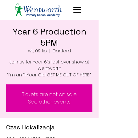
Year 6 Production
5PM
wt., 09 lip
  |  
Dartford
Join us for Year 6's last ever show at
Wentworth
"I'm an 11 Year Old GET ME OUT OF HERE!"
Tickets are not on sale
See other events
Czas i lokalizacja